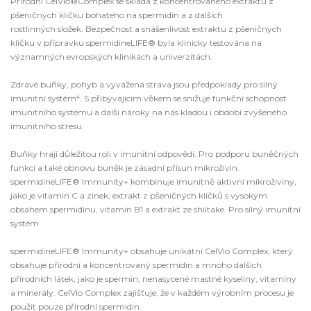
Přírodní CelVio®Complex se skládá z koncentrovaného extraktu z
pšeničných klíčku bohatého na spermidin a z dalších
rostlinných složek. Bezpečnost a snášenlivost extraktu z pšeničných
klíčku v přípravku spermidineLIFE® byla klinicky testována na
významných evropských klinikách a univerzitách.
Zdravé buňky, pohyb a vyvážená strava jsou předpoklady pro silný
imunitní systém⁴. S přibývajícím věkem se snižuje funkční schopnost
imunitního systému a další nároky na nás kladou i období zvýšeného
imunitního stresu.
Buňky hrají důležitou roli v imunitní odpovědi. Pro podporu buněčných
funkcí a také obnovu buněk je zásadní přísun mikroživin.
spermidineLIFE® Immunity+ kombinuje imunitně aktivní mikroživiny,
jako je vitamin C a zinek, extrakt z pšeničných klíčků s vysokým
obsahem spermidinu, vitamin B1 a extrakt ze shiitake. Pro silný imunitní
systém.
spermidineLIFE® Immunity+ obsahuje unikátní CelVio Complex, který
obsahuje přírodní a koncentrovaný spermidin a mnoho dalších
přírodních látek, jako je spermin, nenasycené mastné kyseliny, vitamíny
a minerály. CelVio Complex zajišťuje, že v každém výrobním procesu je
použit pouze přírodní spermidin.