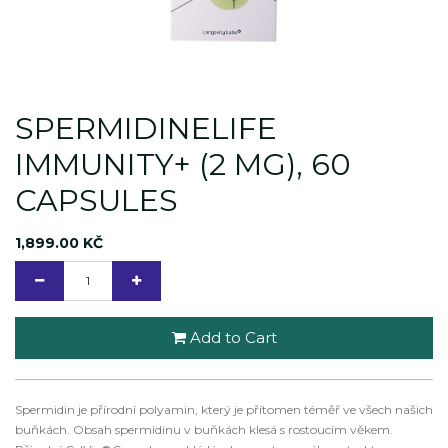
SPERMIDINELIFE
IMMUNITY+ (2 MG), 60
CAPSULES
1,899.00
KČ
Add to Cart
Spermidin je přírodní polyamin, který je přítomen téměř ve všech našich
buňkách. Obsah spermidinu v buňkách klesá s rostoucím věkem.